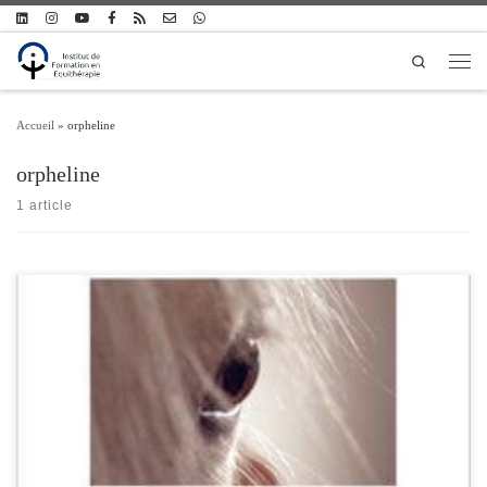
Passer au contenu
Search
Men
Accueil
»
orpheline
orpheline
1 article
Laurent Sents a 30 ans. Depuis la naissance, il souffre d’une dysplasie de Kniest,
une maladie orpheline évolutive qui le handicape dans ses mouvements et ses
déplacements, et dont les conséquences tant physiologiques que psychologiques
font de sa vie une épreuve qu’il doit relever chaque jour. Pendant 6 ans, il […]