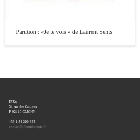
Parution : «Je te vois » de Laurent Sents
IFEq
31 rue des Cailloux
F-92110 CLICHY
+33 1 84 200 332
contact@ifequitherapie.fr