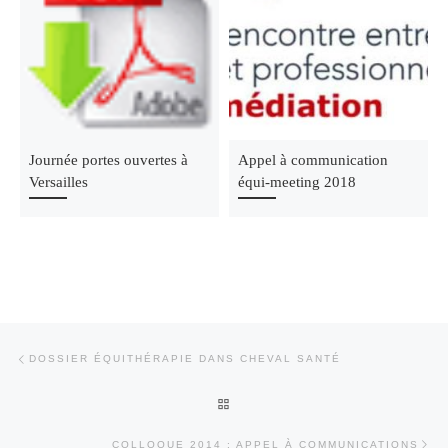
Journée portes ouvertes à
Appel à communication
Versailles
équi-meeting 2018
Parcourir les articles
Article précédent
DOSSIER ÉQUITHÉRAPIE DANS CHEVAL SANTÉ
RETOUR À LA LISTE DES ARTI
Art
COLLOQUE 2014 : APPEL À COMMUNICATIONS