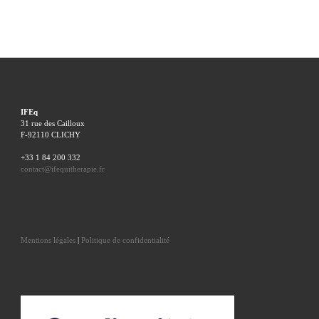
IFEq
31 rue des Cailloux
F-92110 CLICHY
+33 1 84 200 332
contact@ifequitherapie.fr
Mentions légales
|
Politique de confidentialité