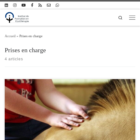
Passer au contenu
Search
Men
Accueil
»
Prises en charge
Prises en charge
4 articles
Informations pratiques sur les lieux, tarifs et conditions des prises en charge en
équithérapie proposées par l'IFEq dans ses 3 sites de consultation franciliens.