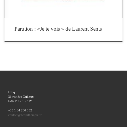
Parution : «Je te vois » de Laurent Sents
IFEq
31 rue des Cailloux
F-92110 CLICHY
+33 1 84 200 332
contact@ifequitherapie.fr