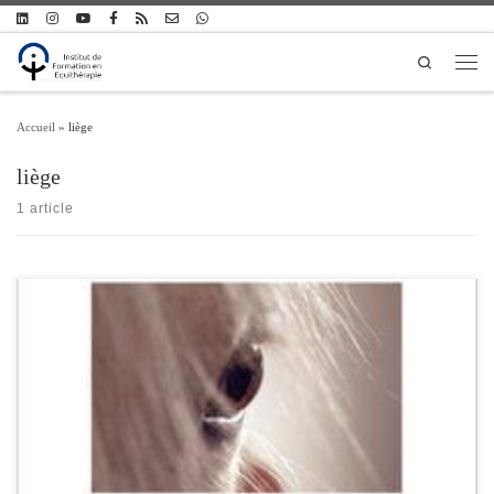
Passer au contenu
Search
Men
Accueil
»
liège
liège
1 article
Laurent Sents a 30 ans. Depuis la naissance, il souffre d’une dysplasie de Kniest,
une maladie orpheline évolutive qui le handicape dans ses mouvements et ses
déplacements, et dont les conséquences tant physiologiques que psychologiques
font de sa vie une épreuve qu’il doit relever chaque jour. Pendant 6 ans, il […]