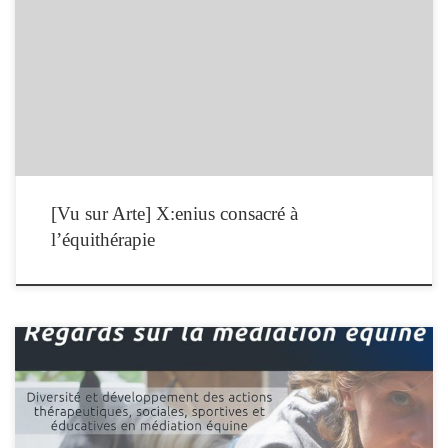
L’equithérapie est-elle vraiment efficace ? Existe-t-il une base scientifique au
pouvoir curatif des chevaux ? L’équitation est connue pour ses bienfaits : elle
renforce l’équilibre et diminue les risques de troubles de la posture. Mais les
chevaux peuvent-ils être de véritables thérapeutes ? Cette question divise la
communauté des professionnels […]
[Vu sur Arte] X:enius consacré à
l’équithérapie
L’IFEq organise son 2ème colloque national : Regards sur la médiation équine qui