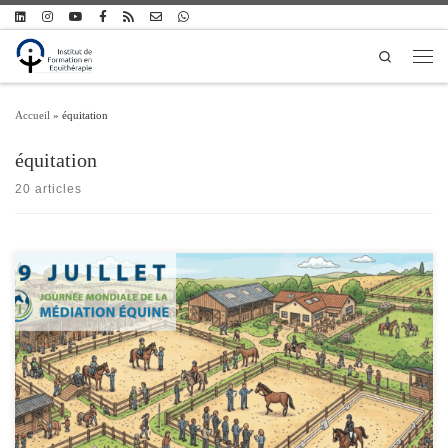
Passer au contenu
Search
Men
Accueil
»
équitation
équitation
20 articles
Nous célébrons en ce 29 juillet la 1e journée mondiale de la médiation équine : une
initiative de la fédération HETI pour créer du lien entre praticiens du monde entier,
et rendre hommage aux pratiques en rappelant d'où nous venons et ce qui nous
relie. Pour participer à cette journée exceptionnelle, nous avons choisi de vous
parler de l'histoire de la médiation équine au travers de Lis Hartel, non pas au
travers de ses victoires, mais au travers de ses chevaux.