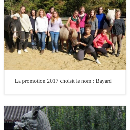
La promotion 2017 de l’Institut de Formation en Equithérapie a choisi de se
nommer Bayard Bayard : Lundi 16 octobre 2017 : 1ère rencontre et lieu de
formation de notre promotion à qui nous dédirons ce nom qui a une double
connotation. Bayard, centre équestre qui restera longtemps en nos […]
La promotion 2017 choisit le nom : Bayard