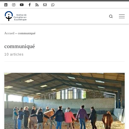
Passer au contenu
Search
Men
Accueil
»
communiqué
communiqué
10 articles
Chaque année, les promotions de l’Institut de Formation en Équithérapie (IFEq)
choisissent un nom symbolique pour incarner l’esprit du groupe et donner un sens
à leur aventure commune. En 2025, la promotion toulousaine a choisi de s’appeler
Horizonte, en hommage au célèbre cheval de Bartabas. Horizonte, pur-sang
lusitanien, n’est pas […]