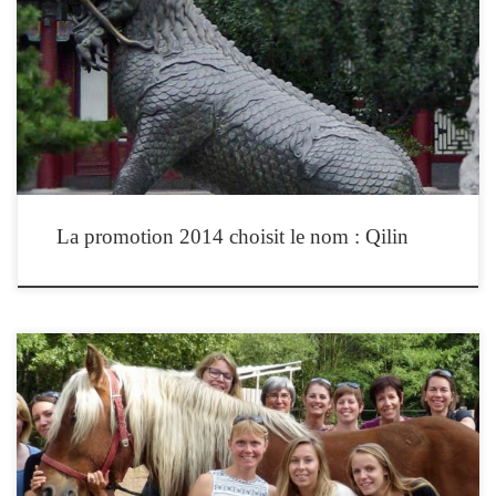
La promotion 2014-2015 de l’Institut de Formation en Équithérapie a choisi de se
nommer « QILIN » d’après le nom d’un animal mythologique chinois. La diversité
de ses représentations nous évoque à la fois la variété de nos horizons
professionnels et les différents types de publics que nous serons susceptibles
d’accueillir. La […]
La promotion 2014 choisit le nom : Qilin
La promotion 2015 de l’Institut de Formation en Equithérapie a choisi de se
nommer KAIROS Kairos est l’allégorie de l’occasion favorable. Cette coïncidence
de l’action humaine et du temps se retrouve dans le soin et particulièrement en