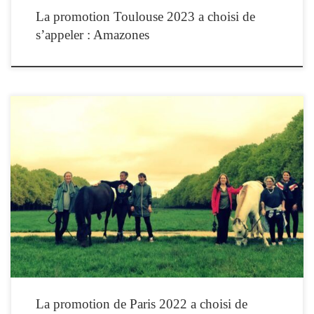
La promotion Toulouse 2023 a choisi de
s’appeler : Amazones
Une des premières phrases tintant dans nos oreilles de futures équithérapeutes,
même si on était déjà au courant, aurait été citée par un certain Xénophon1 (en note
de bas de page pour les néophytes). Philosophe, historien et chef militaire, il fût
apparemment le premier à écrire sur la manière dont […]
La promotion de Paris 2022 a choisi de