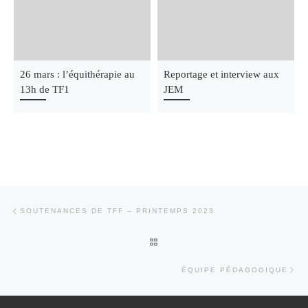
26 mars : l’équithérapie au
Reportage et interview aux
13h de TF1
JEM
Parcourir les articles
Article précédent
SOUTENANCES DE TFF – PRINTEMPS 2023
RETOUR À LA LISTE DES ARTI
Art
ÉQUIPE PÉDAGOGIQUE