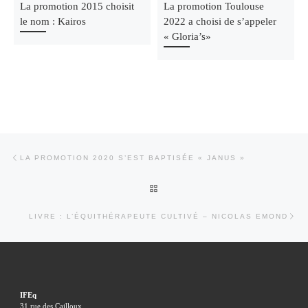
La promotion 2015 choisit
La promotion Toulouse
le nom : Kairos
2022 a choisi de s’appeler
« Gloria’s»
Parcourir les articles
Article précédent
LA PROMOTION 2020 S’EST BAPTISÉE « JANUS »
RETOUR À LA LISTE DES ARTI
Art
LIVRE : L’ÉQUITHÉRAPEUTE CULTIVÉ – NICOLAS EMOND
IFEq
31 rue des Cailloux