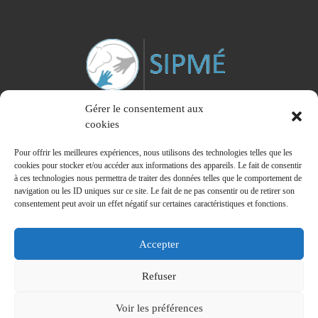
Gérer le consentement aux
cookies
Pour offrir les meilleures expériences, nous utilisons des technologies telles que les
cookies pour stocker et/ou accéder aux informations des appareils. Le fait de consentir
à ces technologies nous permettra de traiter des données telles que le comportement de
Membre du Syndicat Interprofessionnel des Praticiens de la Médiation Equine
navigation ou les ID uniques sur ce site. Le fait de ne pas consentir ou de retirer son
consentement peut avoir un effet négatif sur certaines caractéristiques et fonctions.
Accepter
© 2026
Institut de Formation en Equithérapie - IFEq
– Tous
Refuser
droits réservés
Propulsé par
WP
– Réalisé avec the
Thème Customizr
Voir les préférences