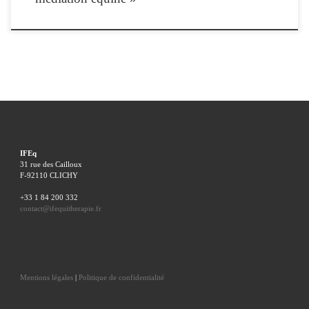
IFEq
31 rue des Cailloux
F-92110 CLICHY
+33 1 84 200 332
contact@ifequitherapie.fr
Mentions légales
|
Politique de confidentialité