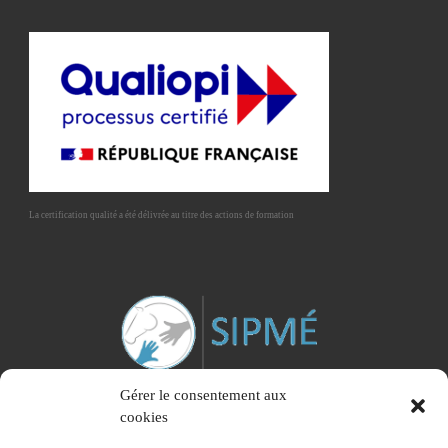
La certification qualité a été délivrée au titre des actions de formation
Gérer le consentement aux
cookies