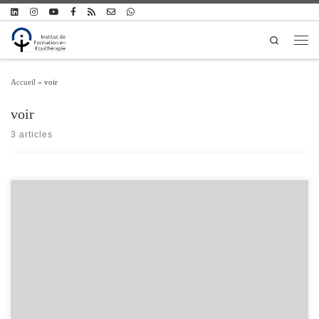
Passer au contenu
Search
Men
Accueil
»
voir
voir
3 articles
Le 10 juin dernier, l’émission Envoyé Spécial de France 2 était consacrée aux
animaux qui viennent en aide aux hommes. Reportage avec notre confrère Thierry
Boissin de l’association Hugo B, qui exerce en milieu carcéral avec des chevaux
camarguais en partenariat avec Sandrine Dorat de la Manade Nicolas.