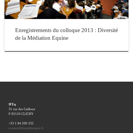
Enregistrements du colloque 2013 : Diversité
de la Médiation Equine
IFEq
31 rue des Cailloux
F-92110 CLICHY
+33 1 84 200 332
contact@ifequitherapie.fr