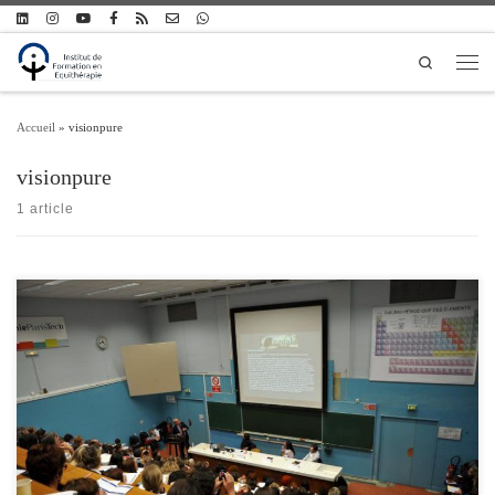
Passer au contenu
Search
Men
Accueil
»
visionpure
visionpure
1 article
Retrouvez les enregistrements du colloque « Diversité de la médiation équine »
organisé par l’Institut de Formation en Equithérapie le 19 avril 2013 à Paris –
ENSCP Vous pouvez naviguer entre les enregistrements avec le bouton « Playlist »