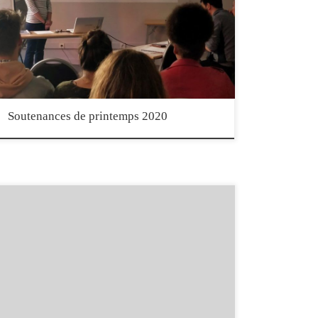
soutiennent leurs travaux de fin de formation le vendredi 3 et samedi
4 avril 2020, par visioconférence Exceptionnellement, les
soutenances se dérouleront par webinaires, auxquels vous pouvez
assister en direct de chez vous, gratuitement, sur inscription
obligatoire. Les participants au webinaire […]
Soutenances de printemps 2020
Documentaire qui part à la rencontre de l’équithérapie, Le Cheval
qui murmurait à l’oreille des hommes explicite en 13 minutes les
fondements de cette discipline à travers le regard de Nicolas Emond,
équithérapeute fondateur de l’IFEq. Une immersion en séance de
psychothérapie assistée par les équidés, la question du choix […]