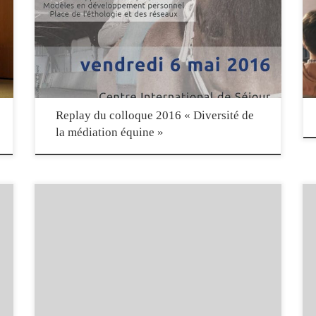
Retrouvez les enregistrements vidéo des communications présentées
à l’occasion du colloque « Diversité de la médiation équine » du 6
mai 2016. Vous pouvez naviguer entre les interventions en utilisant
le bouton « playlist » qui donne accès à l’ensemble des vidéos :
Replay du colloque 2016 « Diversité de
la médiation équine »
o