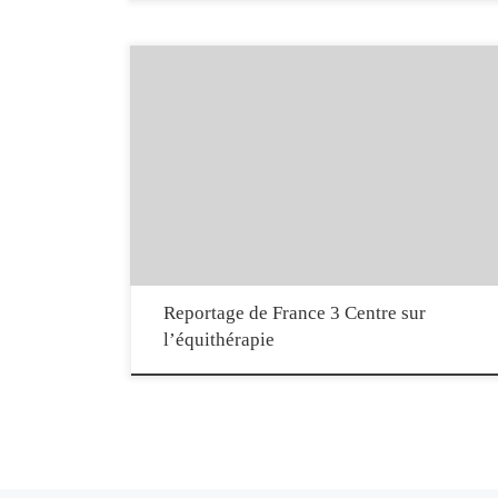
France 3 Centre consacrait un reportage à l’équithérapie le 23
novembre 2013, mettant en scène le travail réalisé par
l’équithérapeute Emmeline Cartron en Eure-et-Loir au bénéfice
d’adolescents en difficulté familiale accueillis par les Apprentis
d’Auteuil. Publication de Institut de Formation en Equithérapie –
IFEq.
Reportage de France 3 Centre sur
l’équithérapie