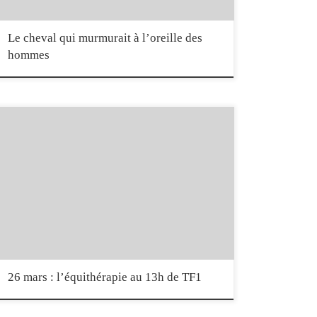
Le cheval qui murmurait à l’oreille des
hommes
Le 26 mars 2014, le journal télévisé de 13h de TF1, présenté par
Jean-Pierre Pernaut, présentait un sujet sur l’équithérapie réalisé en
partenariat avec notre consœur Sophie Olivetti-Ciry, qui exerce au
Domaine d’Hippios à Montceaux dans l’Ain. Publication de Institut
de Formation en Equithérapie – IFEq.
26 mars : l’équithérapie au 13h de TF1