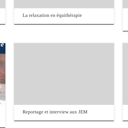
La relaxation en équithérapie
n
A l’occasion des Jeux équestres mondiaux, qui se tenaient cette
année en Normandie, l’équithérapie était aussi à l’honneur. C’est
notre consœur Ségoleine Houyvet, de Manche Equithérapie, qui était
face aux caméras pour expliquer son travail et son parcours.
Reportage et interview aux JEM