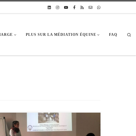
Sea
CHARGE
PLUS SUR LA MÉDIATION ÉQUINE
FAQ
Les stagiaires en formation d’équithérapeute de la promotion Epona