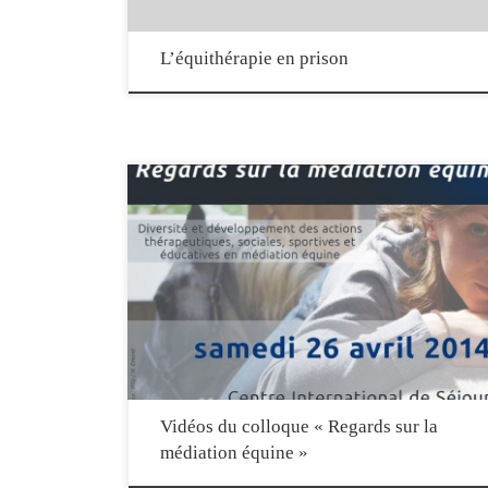
L’équithérapie en prison
Revisionnez l’intégralité des communications présentées à l’occasio
du colloque »Regards sur la médiation équine » du 26 avril 2014.
Vous pouvez naviguer entre les interventions en utilisant le bouton
« playlist » qui donne accès à l’ensemble des vidéos.
Vidéos du colloque « Regards sur la
médiation équine »