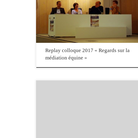
Retrouvez les enregistrements vidéo des communications présentées
à l’occasion du colloque « Regards sur médiation équine » du 12
mai 2017. Vous pouvez naviguer entre les interventions en utilisant
le bouton « playlist » qui donne accès à l’ensemble des vidéos :
Replay colloque 2017 « Regards sur la
médiation équine »
Le 10 juin dernier, l’émission Envoyé Spécial de France 2 était
consacrée aux animaux qui viennent en aide aux hommes.
Reportage avec notre confrère Thierry Boissin de l’association Hug
B, qui exerce en milieu carcéral avec des chevaux camarguais en
partenariat avec Sandrine Dorat de la Manade Nicolas.