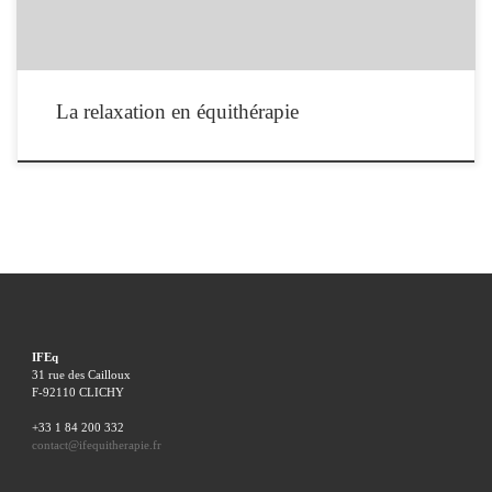
La relaxation en équithérapie
IFEq
31 rue des Cailloux
F-92110 CLICHY
+33 1 84 200 332
contact@ifequitherapie.fr