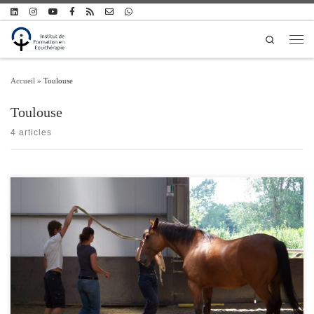
Passer au contenu
Search
Men
Accueil
»
Toulouse
Toulouse
4 articles
L'Institut de Formation en Equithérapie propose une formation longue préparant à
l'exercice du métier d'équithérapeute. Cette formation comprend 420 heures
d'enseignement (1 semaine par mois, soit à Paris et en région parisienne, soit à
Toulouse) + 210 heures de stage (lieu et déroulement au choix du stagiaire), et se
réalise en 12 ou 18 mois.