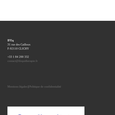
IFEq
31 rue des Cailloux
F-92110 CLICHY
+33 1 84 200 332
contact@ifequitherapie.fr
Mentions légales
|
Politique de confidentialité