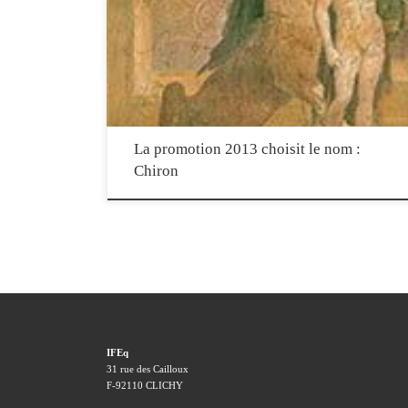
Equithérapie) a choisi d’être nommée d’après le Centaure Chiron.
Reconnu pour sa grande sagesse et ses nombreuses connaissances, c
Centaure se vit offrir l’immortalité par les Dieux et les Hommes lui
confièrent l’éducation de nombreux héros. En adoptant ce nom, la
promotion […]
La promotion 2013 choisit le nom :
Chiron
IFEq
31 rue des Cailloux
F-92110 CLICHY