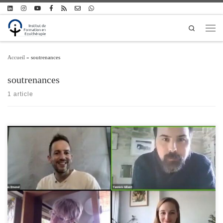
Passer au contenu
Search
Men
Accueil
»
soutrenances
soutrenances
1 article
Les stagiaires en formation d'équithérapeute de la promotion Mistral soutiennent
leurs travaux de fin de formation le vendredi 13 novembre 2020 à 17h30.