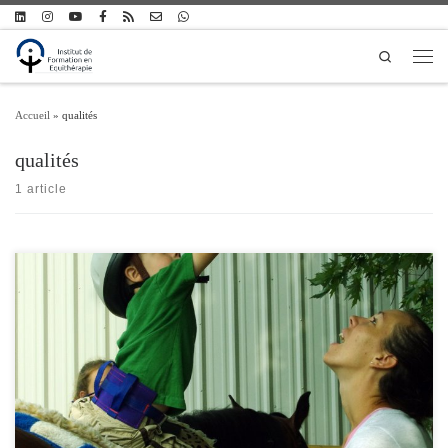
Passer au contenu
Search
Men
Accueil
»
qualités
qualités
1 article
Qui sont les équithérapeutes ? Un équithérapeute est un professionnel qualifié pour
exercer de façon autonome une action de soin psychique médiatisé par le cheval.
Derrière cette définition se cachent toutefois des profils et des parcours très divers.
La grande majorité des équithérapeutes sont des professionnels médico-sociaux
(éducateurs spécialisés, médecins, […]