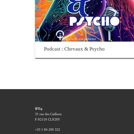
et aux médiations équines, créé et animé par l’Institut de Formation
en Equithérapie. Vous y trouverez des conférences, interviews, et
présentations pédagogiques sous format audio, à écouter partout.
Vous pouvez retrouver toutes les saisons ici, ou écouter, télécharger
et vous […]
Podcast : Chevaux & Psycho
IFEq
31 rue des Cailloux
F-92110 CLICHY
+33 1 84 200 332