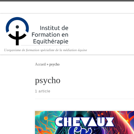
Passer au contenu
L'organisme de formation spécialiste de la médiation équine
Accueil
»
psycho
psycho
1 article
Chevaux et Psycho est le podcast intelligent consacré à l’équithérapi