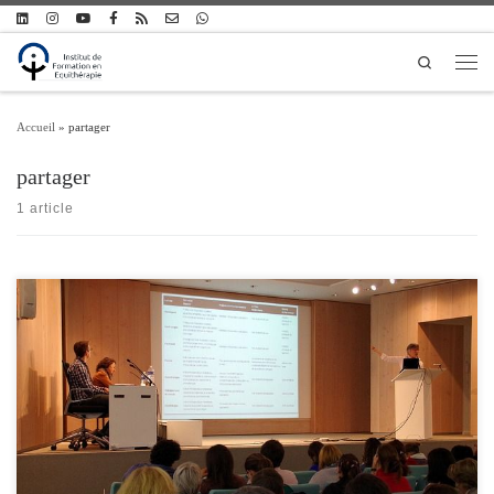
Passer au contenu
Search
Men
Accueil
»
partager
partager
1 article
Appel à communications L’Institut de Formation en Equithérapie lance un appel à
communications pour le colloque national 2016, qui se tiendra le vendredi 6 mai
2016 à Paris (date sous réserve de confirmation). L’appel à communications est
ouvert à toute personne souhaitant partager une vision, une expérience, une
information ou […]