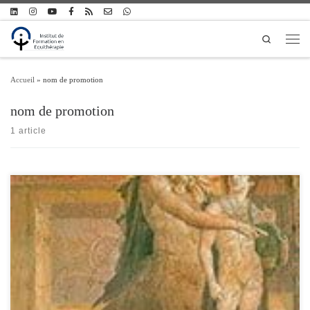
Passer au contenu
Search
Men
Accueil
»
nom de promotion
nom de promotion
1 article
La première promotion de l’IFEq (Institut de Formation en Equithérapie) a choisi
d’être nommée d’après le Centaure Chiron. Reconnu pour sa grande sagesse et ses
nombreuses connaissances, ce Centaure se vit offrir l’immortalité par les Dieux et
les Hommes lui confièrent l’éducation de nombreux héros. En adoptant ce nom, la
promotion […]