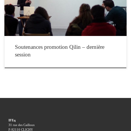
Formation d’équithérapeute. Cette soutenance dure 1 heure et se compose d’une
présentation […]
Soutenances promotion Qilin – dernière
session
IFEq
31 rue des Cailloux
F-92110 CLICHY