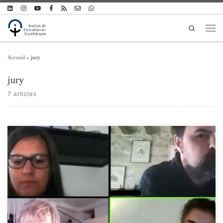
Passer au contenu
Search
Men
Accueil
»
jury
jury
7 articles
Les stagiaires en formation d’équithérapeute de la promotion Mistral soutiennent
leurs travaux de fin de formation le vendredi 26 et samedi 27 avril 2021, par
visioconférence. Pour limiter les déplacements et regroupements, et le public ne
pouvant être reçu en présentiel, les soutenances se dérouleront par visioconférence,
auxquels vous pouvez […]