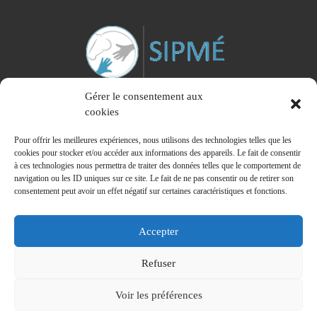
Gérer le consentement aux
cookies
Pour offrir les meilleures expériences, nous utilisons des technologies telles que les
cookies pour stocker et/ou accéder aux informations des appareils. Le fait de consentir
à ces technologies nous permettra de traiter des données telles que le comportement de
Membre du Syndicat Interprofessionnel des Praticiens de la Médiation Equine
navigation ou les ID uniques sur ce site. Le fait de ne pas consentir ou de retirer son
consentement peut avoir un effet négatif sur certaines caractéristiques et fonctions.
Accepter
© 2026
Institut de Formation en Equithérapie - IFEq
– Tous
Refuser
droits réservés
Propulsé par
WP
– Réalisé avec the
Thème Customizr
Voir les préférences