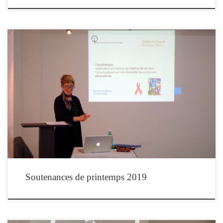
Les stagiaires en formation d’équithérapeute de la promotion Bayard soutiennent
leurs travaux de fin de formation les vendredi 29 et samedi 30 mars 2019 à Paris.
Les soutenances se dérouleront à l’Espace Hermès, 11 rue de la Vistule, 75013
PARIS. L’entrée est libre, obligatoirement sur réservation en ligne et dans […]
Soutenances de printemps 2019