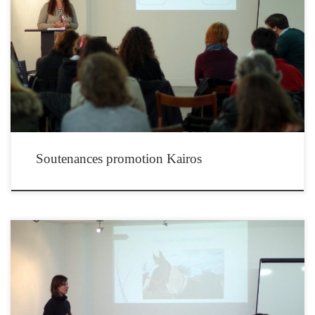
Les stagiaires en formation d’équithérapeute de la promotion Kairos soutiennent
leurs travaux de fin de formation les 31 mars et 1er avril 2017 à Paris. Les
soutenances se dérouleront à l’Espace des Arts Sans Frontière, 44 rue Bourret,
75019 PARIS (métro Jaurès).L’entrée est libre, sur réservation en ligne et dans […]
Soutenances promotion Kairos
Mercredi 28 septembre 2016 à 19h, l’Institut de Formation en Equithérapie vous
invite à Paris pour assister à la dernière session de soutenances de la promotion
Qilin. Anne-Charlotte Dominguez présentera devant le jury son Travail de Fin de