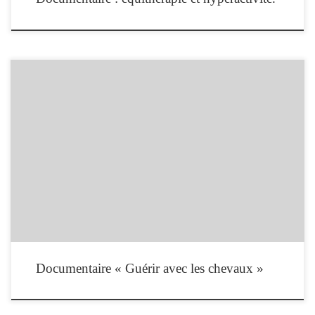
Jeudi 31 mai 2012 à 22h20 et dimanche 3 juin à 10h00, ARTE diffusait le
documentaire « Guérir avec les chevaux » réalisé par Dorothee Kaden. Avec
l’association e.motion de Vienne (Autriche), et Equit’aide (Lorraine). Depuis
plusieurs années, le recours aux animaux dans des démarches thérapeutiques a
bonne presse. Illustration avec […]
Documentaire « Guérir avec les chevaux »