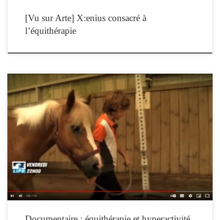
[Vu sur Arte] X:enius consacré à
l’équithérapie
Julien est un enfant hyperactif. A 9 ans, sa vie va être bouleversée par sa rencontre
avec le cheval, par l’intermédiaire de l’équithérapie.Avec sur le terrain Sonia
BOROS, équithérapeute de So’Equithérapie, et en plateau Sandie BELAIR,
psychologue fondatrice de l’association Résilienfance. Extrait de l’émission Une
vie, un cheval… un enfant, […]
Documentaire : équithérapie et hyperactivité.