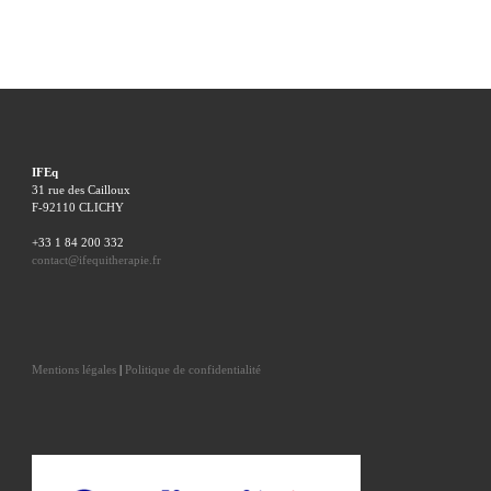
IFEq
31 rue des Cailloux
F-92110 CLICHY
+33 1 84 200 332
contact@ifequitherapie.fr
Mentions légales
|
Politique de confidentialité