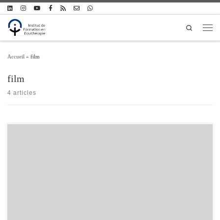
Passer au contenu
Search
Men
Accueil
»
film
film
4 articles
Le 10 juin dernier, l’émission Envoyé Spécial de France 2 était consacrée aux
animaux qui viennent en aide aux hommes. Reportage avec notre confrère Thierry
Boissin de l’association Hugo B, qui exerce en milieu carcéral avec des chevaux
camarguais en partenariat avec Sandrine Dorat de la Manade Nicolas.