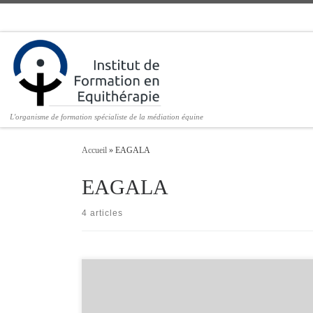
Passer au contenu
L'organisme de formation spécialiste de la médiation équine
Accueil
»
EAGALA
EAGALA
4 articles
Documentaire qui part à la rencontre de l’équithérapie, Le Cheval