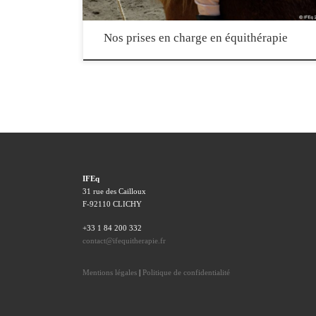
Nos prises en charge en équithérapie
IFEq
31 rue des Cailloux
F-92110 CLICHY
+33 1 84 200 332
contact@ifequitherapie.fr
Mentions légales
|
Politique de confidentialité