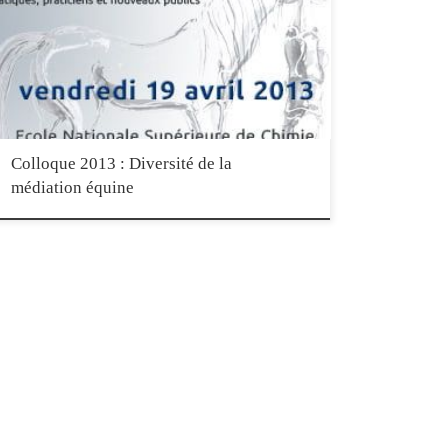
équine qui se tiendra le vendredi 19 avril 2013 à Paris. La médiation
équine regroupe un ensemble de pratiques et de praticiens variés
ayant pour point commun de mettre en relation un public en
difficulté avec des chevaux, dans […]
Colloque 2013 : Diversité de la
médiation équine