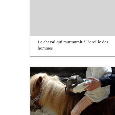
qui murmurait à l’oreille des hommes explicite en 13 minutes les
fondements de cette discipline à travers le regard de Nicolas Emond
équithérapeute fondateur de l’IFEq. Une immersion en séance de
psychothérapie assistée par les équidés, la question du choix […]
Le cheval qui murmurait à l’oreille des
hommes