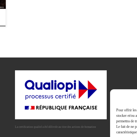
Pour offrir le
stocker et/ou 
permettra de t
Mem
Le fait de ne 
La certification qualité a été délivrée au titre des actions de formation
Equ
caractéristique