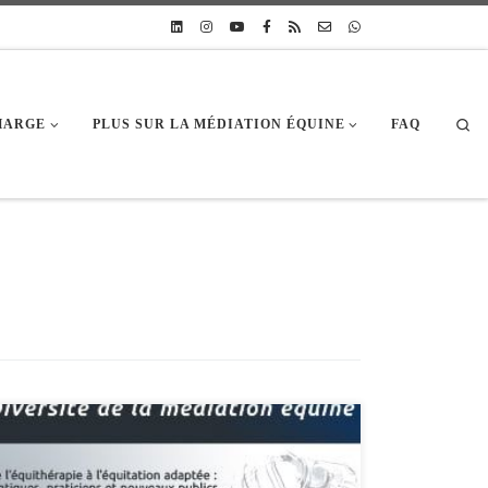
Sea
CHARGE
PLUS SUR LA MÉDIATION ÉQUINE
FAQ
L’IFEq organise son 1er colloque national : Diversité de la médiation