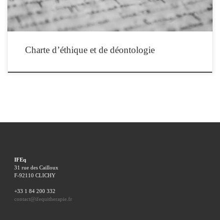
Charte d’éthique et de déontologie
IFEq
31 rue des Cailloux
F-92110 CLICHY
+33 1 84 200 332
contact@ifequitherapie.fr