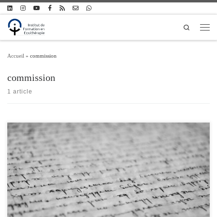
Passer au contenu
Search
Men
Accueil
»
commission
commission
1 article
Charte d’Ethique et de Déontologie des équithérapeutes PRÉAMBULE Le soin
psychique médiatisé par un équidé et dispensé à une personne dans ses dimensions
psychique et corporelle fonde l’existence des équithérapeutes. La présente Charte
d’Ethique et de Déontologie a pour objet de servir de règle professionnelle aux
hommes et aux femmes […]