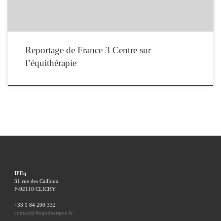
Reportage de France 3 Centre sur
l’équithérapie
IFEq
31 rue des Cailloux
F-92110 CLICHY
+33 1 84 200 332
contact@ifequitherapie.fr