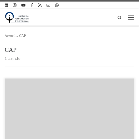
Passer au contenu
Search
Men
Accueil
»
CAP
CAP
1 article
France 3 Centre consacrait un reportage à l’équithérapie le 23 novembre 2013,
mettant en scène le travail réalisé par l’équithérapeute Emmeline Cartron en Eure-
et-Loir au bénéfice d’adolescents en difficulté familiale accueillis par les Apprentis
d’Auteuil. Publication de Institut de Formation en Equithérapie – IFEq.