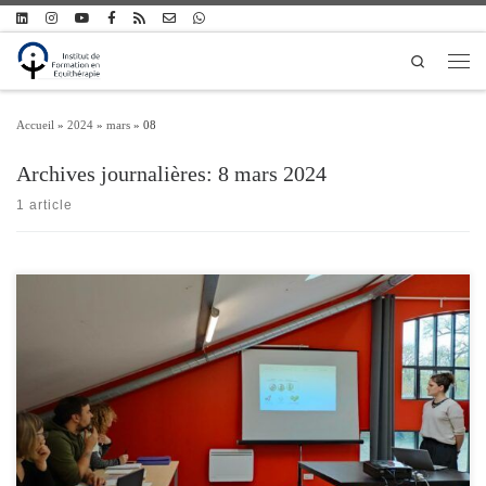
Passer au contenu
Search
Men
Accueil
»
2024
»
mars
»
08
Archives journalières:
8 mars 2024
1 article
Les stagiaires en formation d’équithérapeute des promotions de Paris 2022
(Xénaphon) et Toulouse 2023 soutiendront leurs travaux de recherche de fin de
formation les 28 et 29 mars 2024 à Paris. Les soutenances se dérouleront au centre
équestre Bayard-UCPA, avenue du Polygone, 75012 PARIS. L’entrée est libre, mais
l’inscription en […]