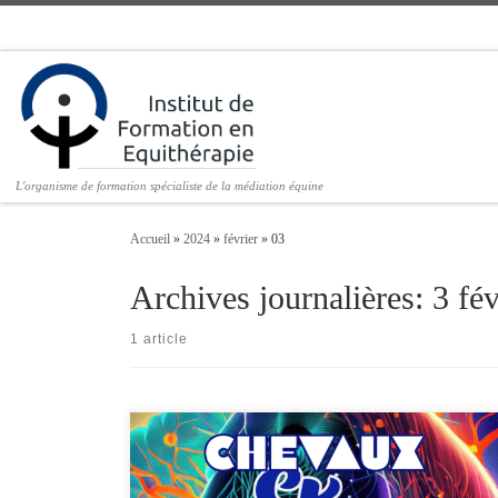
Passer au contenu
L'organisme de formation spécialiste de la médiation équine
Accueil
»
2024
»
février
»
03
Archives journalières:
3 fé
1 article
Chevaux et Psycho est le podcast intelligent consacré à l’équithérapi