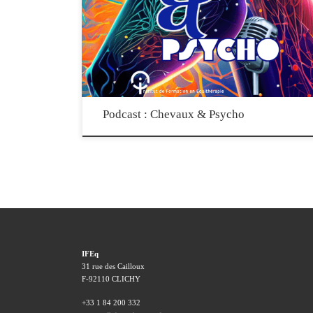
et aux médiations équines, créé et animé par l’Institut de Formation
en Equithérapie. Vous y trouverez des conférences, interviews, et
présentations pédagogiques sous format audio, à écouter partout.
Vous pouvez retrouver toutes les saisons ici, ou écouter, télécharger
et vous […]
Podcast : Chevaux & Psycho
IFEq
31 rue des Cailloux
F-92110 CLICHY
+33 1 84 200 332